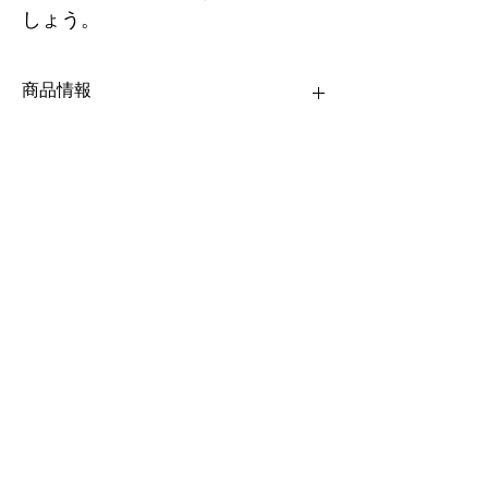
しょう。
商品情報
商品の詳細を入力してください。サイズ、素
返品・返金ポリシー
材、取扱説明に加え、商品の特徴やおすすめ
のポイントなどを説明しましょう。
返品・返金規約を入力してください。商品に
商品の配送について
ご満足いただけなかった場合の返品・返金ポ
リシーと手順を説明しましょう。規約の内容
を明確にすることで、お客様の信頼を獲得
配送地域、料金、所要時間、梱包など、商品
し、安心して商品をご購入いただけます。
の配送に関する情報を入力してください。配
送情報を明確にすることで、お客様の信頼を
獲得し、安心して商品をご購入いただけま
す。